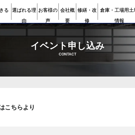
きる
選ばれる理
お客様の
会社概
修繕・改
倉庫・工場用土
由
声
要
修
情報
イベント申し込み
CONTACT
はこちらより