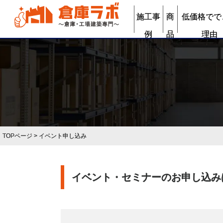
施工事
商
低価格でで
例
品
理由
TOPページ
> イベント申し込み
イベント・セミナーのお申し込み