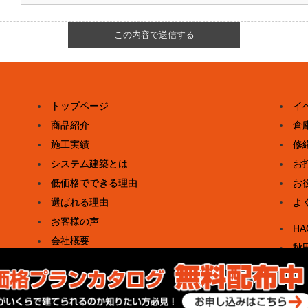
トップページ
イ
商品紹介
倉
施工実績
修
システム建築とは
お
低価格でできる理由
お
選ばれる理由
よ
お客様の声
H
会社概要
秋
お問い合わせ・お見積り
補
カタログダウンロード