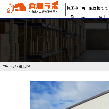
施工事
商
低価格でで
例
品
理由
TOPページ
> 施工実績