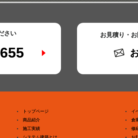
ださい
お見積り・お
0655
トップページ
イ
商品紹介
倉
施工実績
修
システム建築とは
お