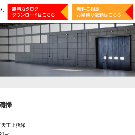
地
清掃
市天王上狼縁
21㎡