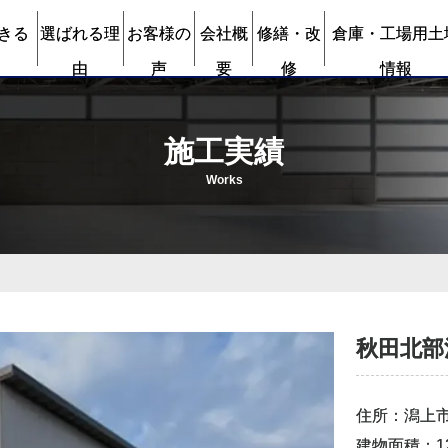
きる
選ばれる理
お客様の
会社概
修繕・改
倉庫・工場用土
由
声
要
修
情報
施工実績
Works
秋田北部
住所：潟上
建物面積：1